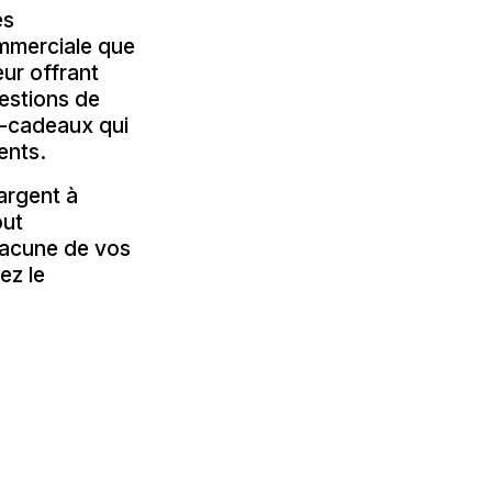
es
commerciale que
eur offrant
gestions de
s-cadeaux qui
ents.
argent à
out
hacune de vos
ez le