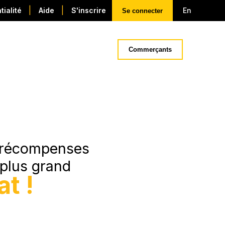
|
|
tialité
Aide
S'inscrire
En
Se connecter
Commerçants
e récompenses
 plus grand
t !