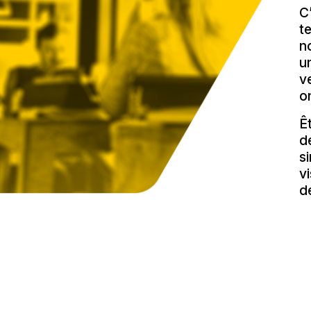
C
t
n
u
v
o
Ê
d
s
v
d