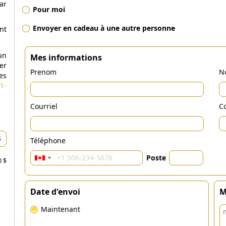
ar
Pour moi
Envoyer en cadeau à une autre personne
nt
un
Mes informations
er
Prenom
N
es
1-
Courriel
Co
Téléphone
Poste
0 $
Date d'envoi
M
Maintenant