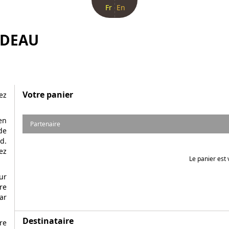
Fr
En
ADEAU
Votre panier
ez
en
Partenaire
de
d.
ez
Le panier est 
ur
re
ar
Destinataire
re